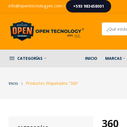
info@opentecnologyec.com I
+593 983458001
INICIO
MARCAS
CATEGORÍAS
Inicio
Productos Etiquetados “360”
360