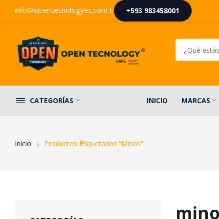
info@opentecnologyec.com I
+593 983458001
INICIO
MARCAS
CATEGORÍAS
Inicio
Productos Etiquetados “minos”
mino