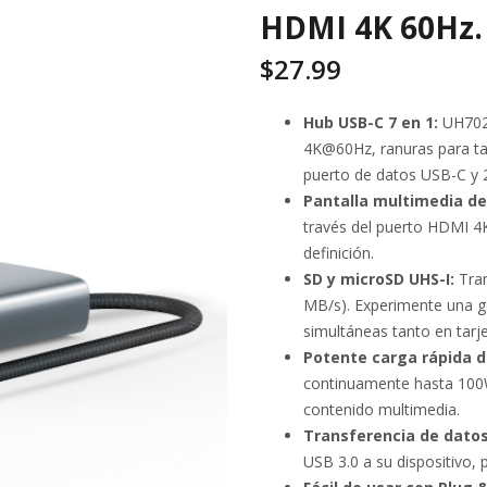
HDMI 4K 60Hz. 
$
27.99
Hub USB-C 7 en 1:
UH7020
4K@60Hz, ranuras para ta
puerto de datos USB-C y 
Pantalla multimedia de 
través del puerto HDMI 4
definición.
SD y microSD UHS-I:
Tra
MB/s). Experimente una ge
simultáneas tanto en tar
Potente carga rápida 
continuamente hasta 100W
contenido multimedia.
Transferencia de datos
USB 3.0 a su dispositivo, 