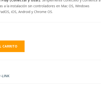
& Play (Conectar y Usar):
Simplemente conéctelo y comience a
as a la instalación sin controladores en Mac OS, Windows
iPadOS, iOS, Android y Chrome OS.
L CARRITO
-LINK