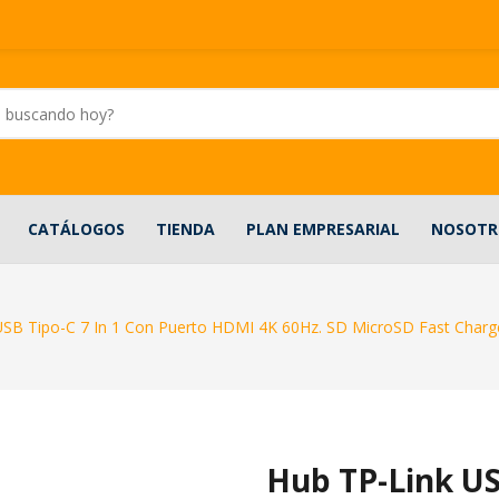
CATÁLOGOS
TIENDA
PLAN EMPRESARIAL
NOSOTR
USB Tipo-C 7 In 1 Con Puerto HDMI 4K 60Hz. SD MicroSD Fast Charge
Hub TP-Link US