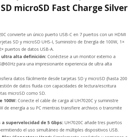
SD microSD Fast Charge Silver
C convierte un único puerto USB-C en 7 puertos con un HDMI
rjetas SD y microSD UHS-I, Suministro de Energía de 100W, 1×
2× puertos de datos USB-A.
ultra alta definición:
Conéctese a un monitor externo a
K@60Hz para una impresionante experiencia de ultra alta
nsfiera datos fácilmente desde tarjetas SD y microSD (hasta 200
stión de datos fluida con capacidades de lectura/escritura
jetas microSD como SD.
de 100W:
Conecte el cable de carga al UH7020C y suministre
 de energía a su PC mientras transfiere archivos o transmite
 a supervelocidad de 5 Gbps:
UH7020C añade tres puertos
permitiendo el uso simultáneo de múltiples dispositivos USB.