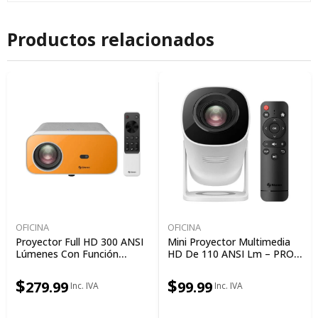
Productos relacionados
OFICINA
OFICINA
Proyector Full HD 300 ANSI
Mini Proyector Multimedia
Lúmenes Con Función
HD De 110 ANSI Lm – PRO-
Espejo, Autoenfoque Y
260
Ajuste Trapezoidal
$
$
279.99
99.99
Automático