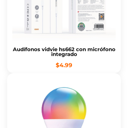
Audífonos vidvie hs662 con micrófono
integrado
$4.99