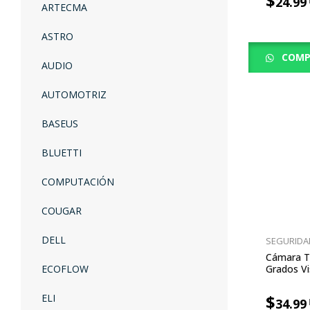
$
24.99
ARTECMA
ASTRO
COMP
AUDIO
AUTOMOTRIZ
BASEUS
BLUETTI
COMPUTACIÓN
COUGAR
DELL
SEGURIDA
Cámara TP
ECOFLOW
Grados Vi
AI Y Llan
$
ELI
34.99