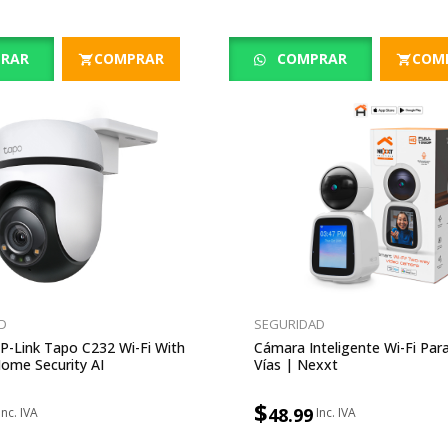
RAR
COMPRAR
COMPRAR
COM
D
SEGURIDAD
-Link Tapo C232 Wi-Fi With
Cámara Inteligente Wi-Fi Para
Home Security AI
Vías | Nexxt
$
48.99