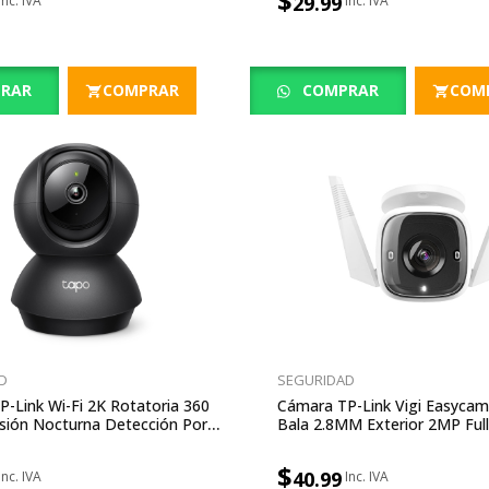
$
29.99
RAR
COMPRAR
COMPRAR
COM
D
SEGURIDAD
-Link Wi-Fi 2K Rotatoria 360
Cámara TP-Link Vigi Easycam
sión Nocturna Detección Por
Bala 2.8MM Exterior 2MP Full
to Bebe
Micro IP67 PoE Ethernet
$
40.99