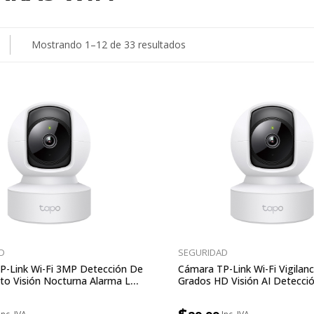
Ordenado
Mostrando 1–12 de 33 resultados
por
precio:
bajo
a
alto
D
SEGURIDAD
P-Link Wi-Fi 3MP Detección De
Cámara TP-Link Wi-Fi Vigilanc
to Visión Nocturna Alarma Luz
Grados HD Visión AI Detecci
dio Bidireccional
Luz Sonido Control Por Voz