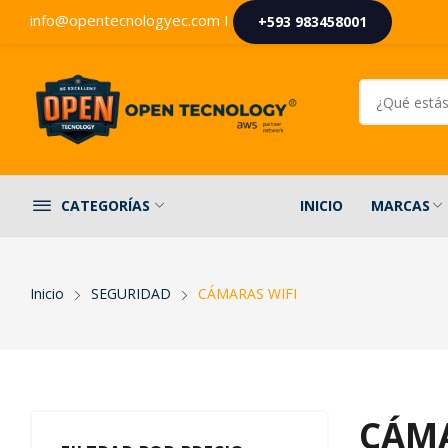
info@opentecnologyec.com I
+593 983458001
INICIO
MARCAS
CATEGORÍAS
Inicio
SEGURIDAD
CÁMARAS WIFI
CÁMA