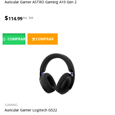
Auricular Gamer ASTRO Gaming A10 Gen 2
$
114.99
COMPRAR
COMPRAR
GAMING
Auricular Gamer Logitech G522