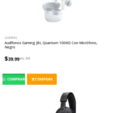
GAMING
Audífonos Gaming JBL Quantum 100M2 Con Micrófono,
Negro
$
39.99
COMPRAR
COMPRAR