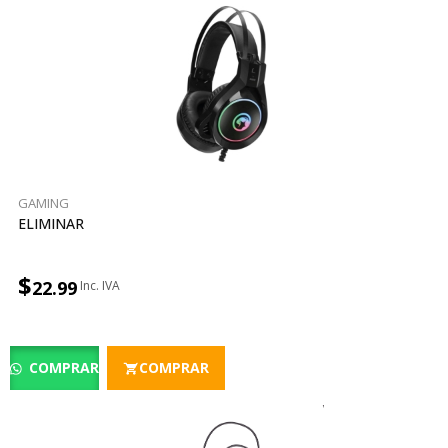
GAMING
ELIMINAR
$
22.99
COMPRAR
COMPRAR