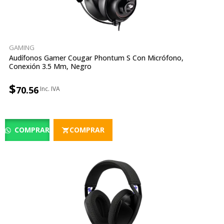
GAMING
Audífonos Gamer Cougar Phontum S Con Micrófono,
Conexión 3.5 Mm, Negro
$
70.56
COMPRAR
COMPRAR