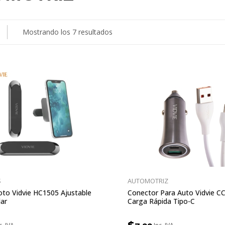
Ordenado
Mostrando los 7 resultados
por
precio:
bajo
a
alto
S
AUTOMOTRIZ
to Vidvie HC1505 Ajustable
Conector Para Auto Vidvie CC
lar
Carga Rápida Tipo-C