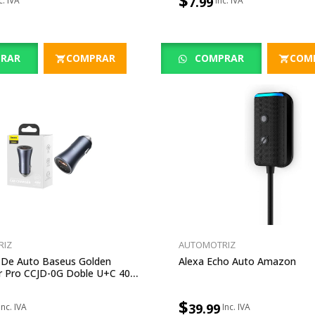
$
7.99
RAR
COMPRAR
COMPRAR
COM
RIZ
AUTOMOTRIZ
 De Auto Baseus Golden
Alexa Echo Auto Amazon
r Pro CCJD-0G Doble U+c 40W
ro
$
39.99