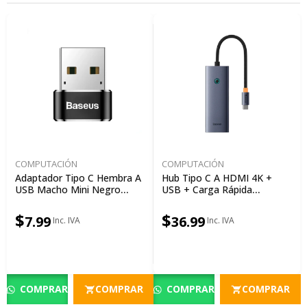
COMPUTACIÓN
COMPUTACIÓN
Adaptador Tipo C Hembra A
Hub Tipo C A HDMI 4K +
USB Macho Mini Negro
USB + Carga Rápida
CAAOTG-01
B00052801811-00 Ultrajoy
Estación De Acoplamiento 5
$
$
7.99
36.99
Puertos Gris
COMPRAR
COMPRAR
COMPRAR
COMPRAR