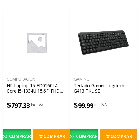
COMPUTACIÓN
GAMING
HP Laptop 15-FD0260LA
Teclado Gamer Logitech
Core I5-1334U 15.6″” FHD
G413 TKL SE
16GB RAM 512GB SSD Gold
1Y
$
$
797.33
99.99
COMPRAR
COMPRAR
COMPRAR
COMPRAR