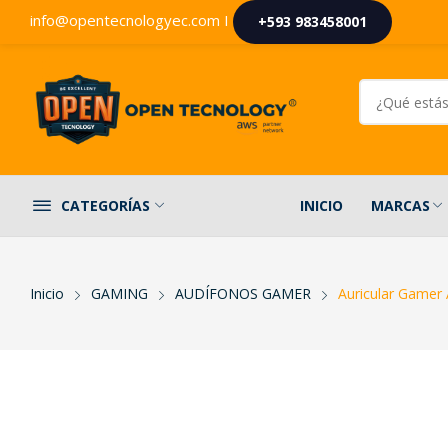
info@opentecnologyec.com I
+593 983458001
INICIO
MARCAS
CATEGORÍAS
Inicio
GAMING
AUDÍFONOS GAMER
Auricular Game