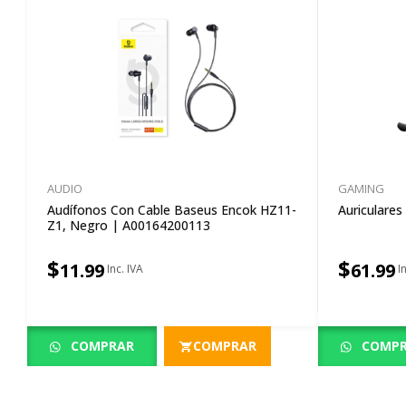
AUDIO
GAMING
Audífonos Con Cable Baseus Encok HZ11-
Auriculare
Z1, Negro | A00164200113
$
$
11.99
61.99
COMPRAR
COMPRAR
COMP