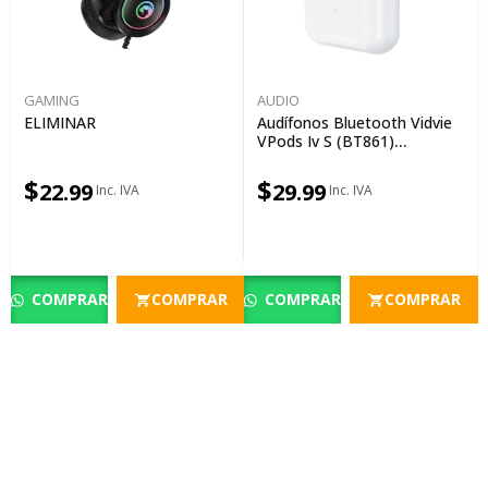
GAMING
AUDIO
ELIMINAR
Audífonos Bluetooth Vidvie
VPods Iv S (BT861)
Inalámbricos Con Estuche
De Carga
$
$
22.99
29.99
COMPRAR
COMPRAR
COMPRAR
COMPRAR