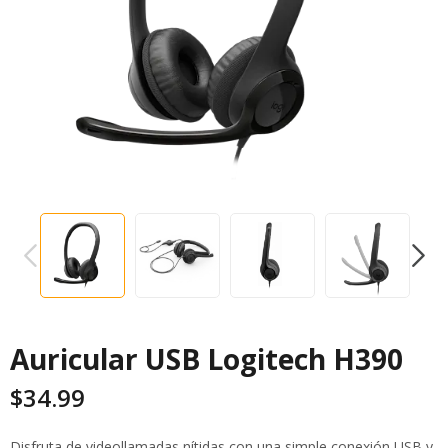
PREVIOUS
NEXT
Auricular USB Logitech H390
$
34.99
Disfruta de videollamadas nítidas con una simple conexión USB y