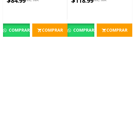
84.99
118.99
Amplio Batería Extraíble
COMPRAR
COMPRAR
COMPRAR
COMPRAR