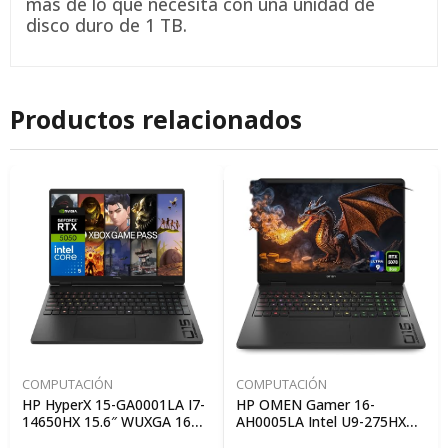
más de lo que necesita con una unidad de
disco duro de 1 TB.
Productos relacionados
COMPUTACIÓN
COMPUTACIÓN
HP HyperX 15-GA0001LA I7-
HP OMEN Gamer 16-
14650HX 15.6″ WUXGA 16GB
AH0005LA Intel U9-275HX
RAM 512GB SSD RTX 5060
16″ 2.5K 64GB RAM 2TB