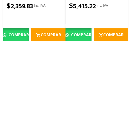
8GB Windows 11 Black
SSD RTX 5090 24GB
$
$
2,359.83
5,415.22
Windows 11 Black 1Y
COMPRAR
COMPRAR
COMPRAR
COMPRAR