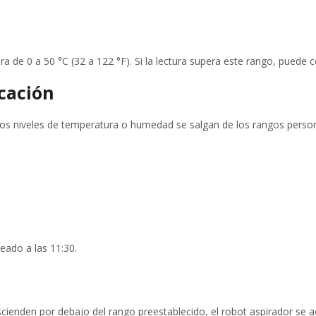
ra de 0 a 50 °C (32 a 122 °F). Si la lectura supera este rango, puede 
icación
o los niveles de temperatura o humedad se salgan de los rangos pers
eado a las 11:30.
nden por debajo del rango preestablecido, el robot aspirador se act