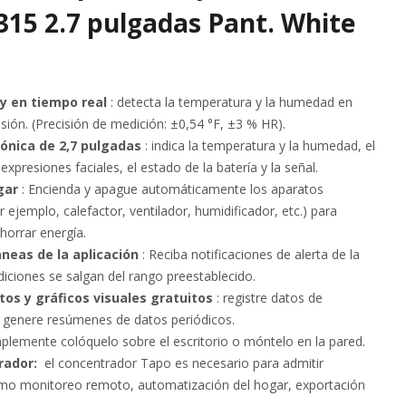
315 2.7 pulgadas Pant. White
 y en tiempo real
: detecta la temperatura y la humedad en
sión. (Precisión de medición: ±0,54 °F, ±3 % HR).
rónica de 2,7 pulgadas
: indica la temperatura y la humedad, el
expresiones faciales, el estado de la batería y la señal.
gar
: Encienda y apague automáticamente los aparatos
r ejemplo, calefactor, ventilador, humidificador, etc.) para
ahorrar energía.
neas de la aplicación
: Reciba notificaciones de alerta de la
diciones se salgan del rango preestablecido.
s y gráficos visuales gratuitos
: registre datos de
genere resúmenes de datos periódicos.
mplemente colóquelo sobre el escritorio o móntelo en la pared.
rador:
el concentrador Tapo es necesario para admitir
como monitoreo remoto, automatización del hogar, exportación