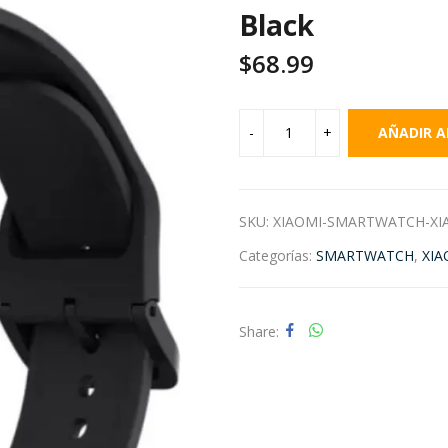
Black
$
68.99
AÑADIR A
SKU:
XIAOMI-SMARTWATCH-XIA
Categorías:
SMARTWATCH
,
XIA
Share