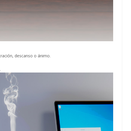
ntración, descanso o ánimo.
.