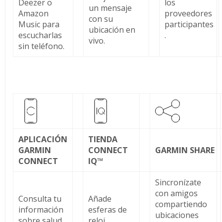
Deezer o
los
un mensaje
Amazon
proveedores
con su
Music para
participantes
ubicación en
escucharlas
.
vivo.
sin teléfono.
APLICACIÓN
TIENDA
GARMIN
CONNECT
GARMIN SHARE
CONNECT
IQ™
Sincronízate
con amigos
Consulta tu
Añade
compartiendo
información
esferas de
ubicaciones
sobre salud
reloj,