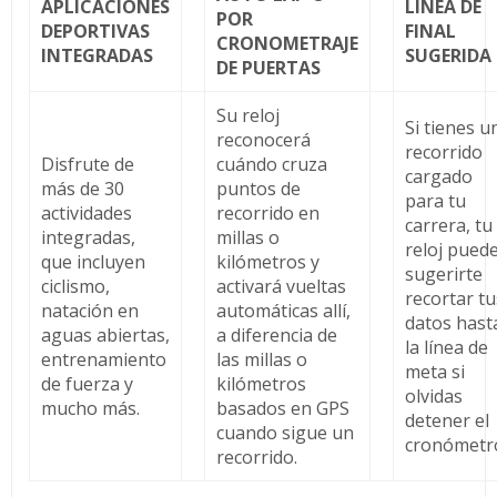
APLICACIONES
LÍNEA DE
POR
DEPORTIVAS
FINAL
CRONOMETRAJE
INTEGRADAS
SUGERIDA
DE PUERTAS
Su reloj
Si tienes u
reconocerá
recorrido
Disfrute de
cuándo cruza
cargado
más de 30
puntos de
para tu
actividades
recorrido en
carrera, tu
integradas,
millas o
reloj pued
que incluyen
kilómetros y
sugerirte
ciclismo,
activará vueltas
recortar tu
natación en
automáticas allí,
datos hast
aguas abiertas,
a diferencia de
la línea de
entrenamiento
las millas o
meta si
de fuerza y ​​
kilómetros
olvidas
mucho más.
basados ​​en GPS
detener el
cuando sigue un
cronómetr
recorrido.