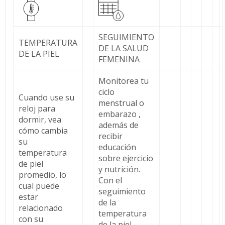
SEGUIMIENTO
TEMPERATURA
DE LA SALUD
DE LA PIEL
FEMENINA
Monitorea tu
ciclo
Cuando use su
menstrual o
reloj para
embarazo ,
dormir, vea
además de
cómo cambia
recibir
su
educación
temperatura
sobre ejercicio
de piel
y nutrición.
promedio, lo
Con el
cual puede
seguimiento
estar
de la
relacionado
temperatura
con su
de la piel