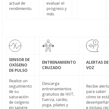
actual de
evaluar el
rendimiento.
progreso y
más.
SENSOR DE
ENTRENAMIENTO
ALERTAS DE
OXÍGENO
CRUZADO
VOZ
DE PULSO
Realice un
Descarga
seguimiento
Recibe alert
entrenamientos
de su
para saber
gratuitos de HIIT,
saturación
cómo te est
fuerza, cardio,
de oxígeno
desempeña
yoga, pilates y
en sangre
e incluso rec