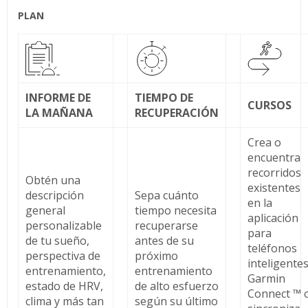
PLAN
INFORME DE
TIEMPO DE
CURSOS
LA MAÑANA
RECUPERACIÓN
Crea o
encuentra
recorridos
Obtén una
existentes
descripción
Sepa cuánto
en la
general
tiempo necesita
aplicación
personalizable
recuperarse
para
de tu sueño,
antes de su
teléfonos
perspectiva de
próximo
inteligente
entrenamiento,
entrenamiento
Garmin
estado de HRV,
de alto esfuerzo
Connect ™ 
clima y más tan
según su último