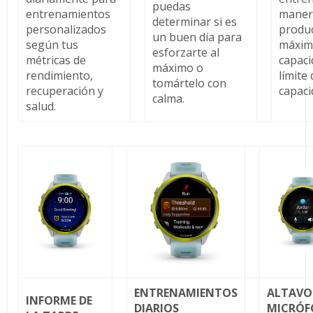
puedas
entrenamientos
maner
determinar si es
personalizados
produc
un buen día para
según tus
máxim
esforzarte al
métricas de
capaci
máximo o
rendimiento,
límite
tomártelo con
recuperación y
capaci
calma.
salud.
ENTRENAMIENTOS
ALTAVO
INFORME DE
DIARIOS
MICRÓ