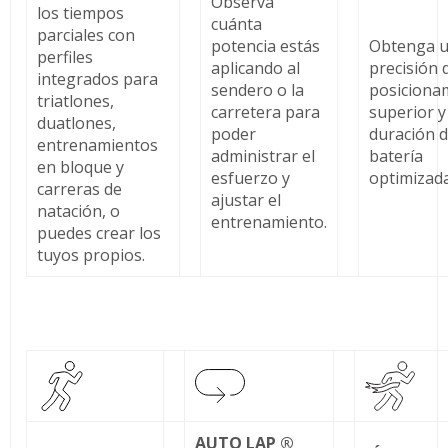
Observa
los tiempos
cuánta
parciales con
potencia estás
Obtenga 
perfiles
aplicando al
precisión 
integrados para
sendero o la
posiciona
triatlones,
carretera para
superior y
duatlones,
poder
duración 
entrenamientos
administrar el
batería
en bloque y
esfuerzo y
optimizada
carreras de
ajustar el
natación, o
entrenamiento.
puedes crear los
tuyos propios.
AUTO LAP ®