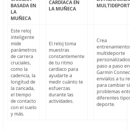
CARDÍACA EN
BASADA EN
MULTIDEPORT
LA MUÑECA
LA
MUÑECA
Este reloj
inteligente
Crea
mide
El reloj toma
entrenamiento
parámetros
muestras
multideporte
de carrera
constantemente
personalizados
cruciales,
de tu ritmo
paso a paso en
como la
cardíaco para
Garmin Connec
cadencia, la
ayudarte a
envíalos a tu re
longitud de
medir cuánto te
para cambiar s
la zancada,
esfuerzas
problemas ent
el tiempo
durante las
diferentes tipo
de contacto
actividades.
deporte.
con el suelo
y más.