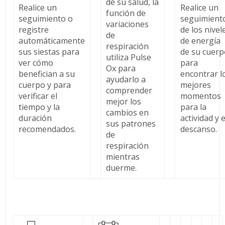
de su salud, la
Realice un
Realice un
función de
seguimiento o
seguimient
variaciones
registre
de los nivel
de
automáticamente
de energía
respiración
sus siestas para
de su cuerp
utiliza Pulse
ver cómo
para
Ox para
benefician a su
encontrar l
ayudarlo a
cuerpo y para
mejores
comprender
verificar el
momentos
mejor los
tiempo y la
para la
cambios en
duración
actividad y e
sus patrones
recomendados.
descanso.
de
respiración
mientras
duerme.