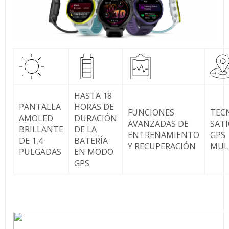
HASTA 18
PANTALLA
HORAS DE
FUNCIONES
TEC
AMOLED
DURACIÓN
AVANZADAS DE
SATI
BRILLANTE
DE LA
ENTRENAMIENTO
GPS
DE 1,4
BATERÍA
Y RECUPERACIÓN
MUL
PULGADAS
EN MODO
GPS