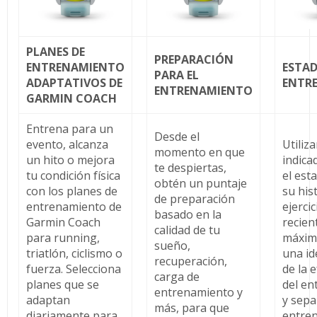
PLANES DE
PREPARACIÓN
ENTRENAMIENTO
ESTAD
PARA EL
ADAPTATIVOS DE
ENTR
ENTRENAMIENTO
GARMIN COACH
Entrena para un
Desde el
evento, alcanza
Utiliz
momento en que
un hito o mejora
indic
te despiertas,
tu condición física
el est
obtén un puntaje
con los planes de
su his
de preparación
entrenamiento de
ejercic
basado en la
Garmin Coach
recien
calidad de tu
para running,
máxim
sueño,
triatlón, ciclismo o
una id
recuperación,
fuerza. Selecciona
de la e
carga de
planes que se
del e
entrenamiento y
adaptan
y sepa
más, para que
diariamente para
entre