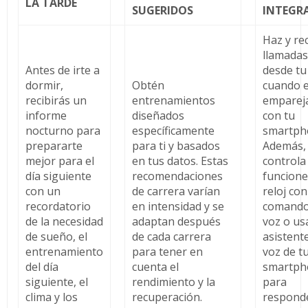
LA TARDE
SUGERIDOS
INTEGR
Haz y re
llamadas
Antes de irte a
desde tu 
dormir,
Obtén
cuando 
recibirás un
entrenamientos
emparej
informe
diseñados
con tu
nocturno para
específicamente
smartph
prepararte
para ti y basados ​​
Además,
mejor para el
en tus datos. Estas
controla 
día siguiente
recomendaciones
funcione
con un
de carrera varían
reloj con
recordatorio
en intensidad y se
comando
de la necesidad
adaptan después
voz o usa
de sueño, el
de cada carrera
asistent
entrenamiento
para tener en
voz de t
del día
cuenta el
smartph
siguiente, el
rendimiento y la
para
clima y los
recuperación.
respond