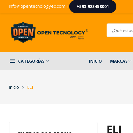
info@opentecnologyec.com I
+593 983458001
INICIO
MARCAS
CATEGORÍAS
Inicio
ELI
ELI