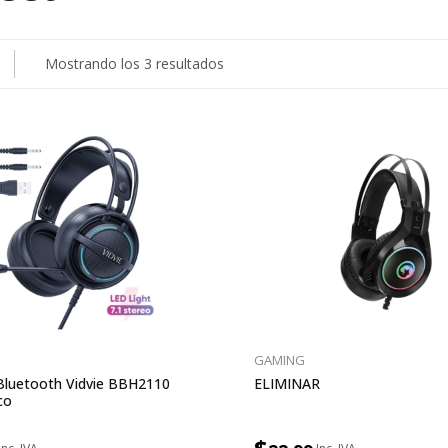
Ordenado
Mostrando los 3 resultados
por
precio:
bajo
a
alto
GAMING
Bluetooth Vidvie BBH2110
ELIMINAR
co