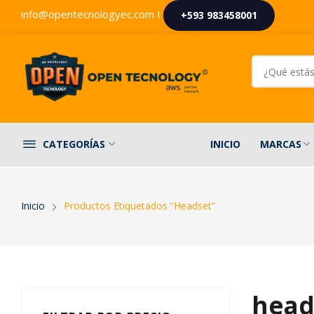
info@opentecnologyec.com I
+593 983458001
INICIO
MARCAS
CATEGORÍAS
Inicio
Productos Etiquetados “headset”
head