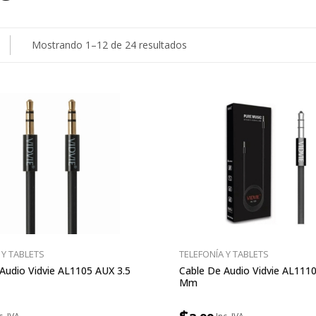
Ordenado
Mostrando 1–12 de 24 resultados
por
precio:
bajo
a
alto
 Y TABLETS
TELEFONÍA Y TABLETS
Audio Vidvie AL1105 AUX 3.5
Cable De Audio Vidvie AL1110
Mm