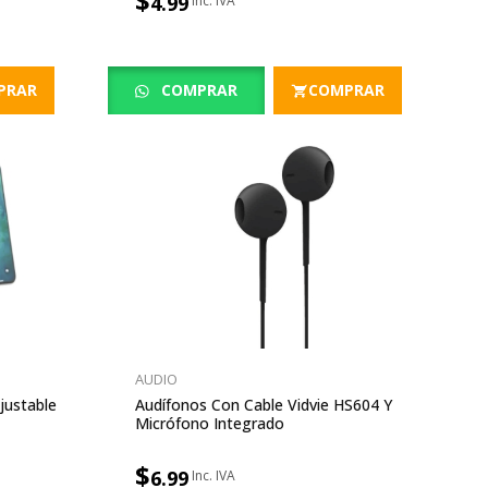
$
4.99
PRAR
COMPRAR
COMPRAR
AUDIO
justable
Audífonos Con Cable Vidvie HS604 Y
Micrófono Integrado
$
6.99