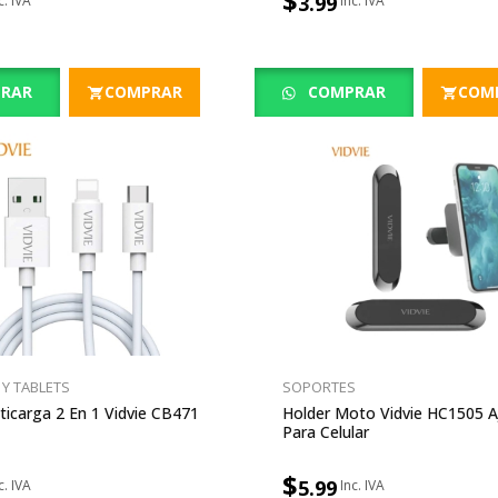
$
3.99
RAR
COMPRAR
COMPRAR
COM
 Y TABLETS
SOPORTES
ticarga 2 En 1 Vidvie CB471
Holder Moto Vidvie HC1505 A
Para Celular
$
5.99