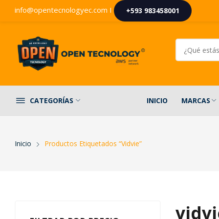
info@opentecnologyec.com I
+593 983458001
INICIO
MARCAS
CATEGORÍAS
Inicio
Productos Etiquetados “vidvie”
vidvi